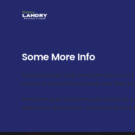
Some More Info
Sed ut perspiciatis unde omnis iste natus error 
veritatis et quasi architecto beatae vitae. Etiam fa
Nemo enim ipsam voluptatem quia voluptas sit asp
Neque porro quisquam est, qui dolorem ipsum quia d