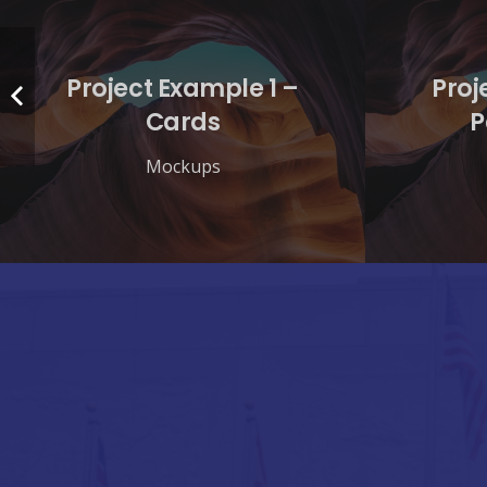
Project Example 1 –
Proj
Cards
P
Mockups