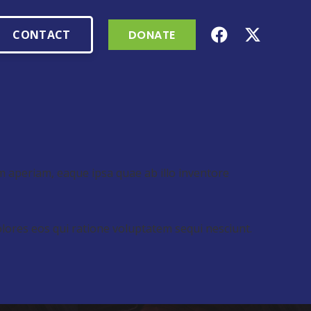
CONTACT
DONATE
 aperiam, eaque ipsa quae ab illo inventore
lores eos qui ratione voluptatem sequi nesciunt.